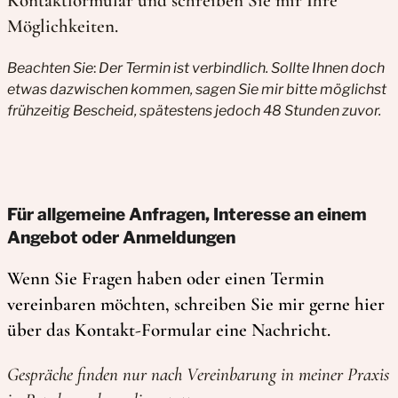
Kontaktformular und schreiben Sie mir Ihre
Möglichkeiten.
Beachten Sie
:
Der Termin ist verbindlich. Sollte Ihnen doch
etwas dazwischen kommen, sagen Sie mir bitte möglichst
frühzeitig Bescheid, spätestens jedoch 48 Stunden zuvor.
Für allgemeine Anfragen, Interesse an einem
Angebot oder Anmeldungen
Wenn Sie Fragen haben oder einen Termin
vereinbaren möchten, schreiben Sie mir gerne hier
über das Kontakt-Formular eine Nachricht.
Gespräche finden nur nach Vereinbarung in meiner Praxis