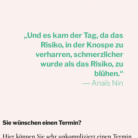
„Und es kam der Tag, da das
Risiko, in der Knospe zu
verharren, schmerzlicher
wurde als das Risiko, zu
blühen.“
― Anaïs Nin
Sie wünschen einen Termin?
Hier können Sie sehr unkompliziert einen Termin