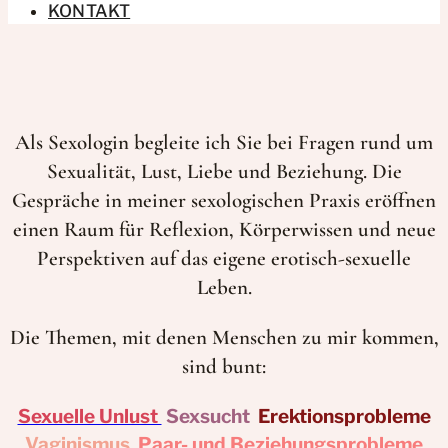
KONTAKT
Als Sexologin begleite ich Sie bei Fragen rund um
Sexualität, Lust, Liebe und Beziehung. Die
Gespräche in meiner sexologischen Praxis eröffnen
einen Raum für Reflexion, Körperwissen und neue
Perspektiven auf das eigene erotisch-sexuelle
Leben.
Die Themen, mit denen Menschen zu mir kommen,
sind bunt:
Sexuelle Unlust
Sexsucht
Erektionsprobleme
Vaginismus
Paar- und Beziehungsprobleme