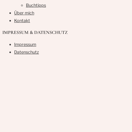
Buchtipps
Über mich
Kontakt
IMPRESSUM & DATENSCHUTZ
Impressum
Datenschutz